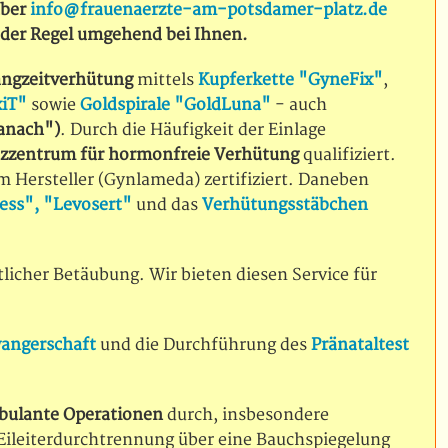
über
info@frauenaerzte-am-potsdamer-platz.de
 der Regel umgehend bei Ihnen.
angzeitverhütung
mittels
Kupferkette "GyneFix"
,
xiT"
sowie
Goldspirale "GoldLuna"
- auch
danach")
. Durch die Häufigkeit der Einlage
zentrum für hormonfreie Verhütung
qualifiziert.
om Hersteller (Gynlameda) zertifiziert. Daneben
ess", "Levosert"
und das
Verhütungsstäbchen
licher Betäubung. Wir bieten diesen Service für
angerschaft
und die Durchführung des
Pränataltest
ulante Operationen
durch, insbesondere
 Eileiterdurchtrennung über eine Bauchspiegelung