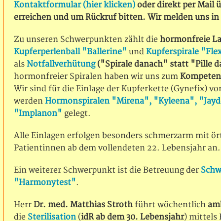
Kontaktformular (hier klicken)
oder direkt per Mail 
erreichen und um Rückruf bitten. Wir melden uns in
Zu unseren Schwerpunkten zählt die
hormonfreie L
Kupferperlenball "Ballerine"
und
Kupferspirale "Fle
als
Notfallverhütung
("Spirale danach" statt "Pille 
hormonfreier Spiralen haben wir uns zum
Kompetenz
Wir sind für die Einlage der Kupferkette (Gynefix) v
werden
Hormonspiralen "Mirena", "Kyleena", "Jayd
"Implanon"
gelegt.
Alle Einlagen erfolgen besonders schmerzarm mit ört
Patientinnen ab dem vollendeten 22. Lebensjahr an.
Ein weiterer Schwerpunkt ist die Betreuung der
Schw
"Harmonytest"
.
Herr
Dr. med. Matthias Stroth
führt wöchentlich
amb
die
Sterilisation
(
idR ab dem 30. Lebensjahr
) mittels