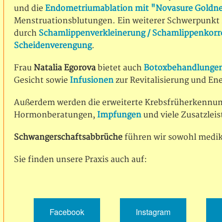
und die
Endometriumablation mit "Novasure Goldne
Menstruationsblutungen. Ein weiterer Schwerpunkt 
durch
Schamlippenverkleinerung / Schamlippenkorr
Scheidenverengung
.
Frau
Natalia Egorova
bietet auch
Botoxbehandlunge
Gesicht sowie
Infusionen
zur Revitalisierung und En
Außerdem werden die erweiterte Krebsfrüherkennung
Hormonberatungen,
Impfungen
und viele Zusatzlei
Schwangerschaftsabbrüche
führen wir sowohl medik
Sie finden unsere Praxis auch auf:
Facebook
Instagram