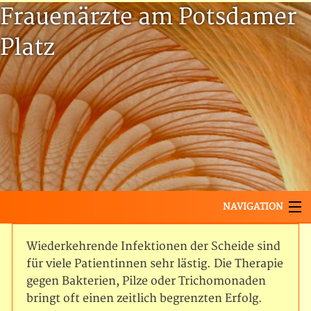
Frauenärzte am Potsdamer
Platz
Frauenärzte
am
NAVIGATION
Potsdamer
Startseite
Wiederkehrende Infektionen der Scheide sind
Platz
Termin buchen mit Doctolib
für viele Patientinnen sehr lästig. Die Therapie
gegen Bakterien, Pilze oder Trichomonaden
Unsere Leistungen
bringt oft einen zeitlich begrenzten Erfolg.
Ambulante