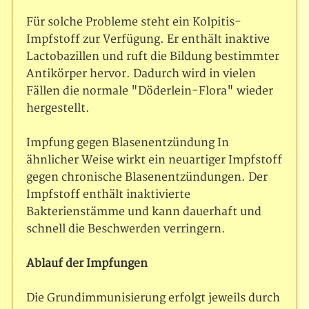
Die Praxis und das Team
Operationen
Für solche Probleme steht ein Kolpitis-
Impfstoff zur Verfügung. Er enthält inaktive
Intimchirurgie
Lactobazillen und ruft die Bildung bestimmter
Antikörper hervor. Dadurch wird in vielen
Fällen die normale "Döderlein-Flora" wieder
Mutterschaftsvorsorge
hergestellt.
mpfängnisverhütung
Impfung gegen Blasenentzündung In
ähnlicher Weise wirkt ein neuartiger Impfstoff
gegen chronische Blasenentzündungen. Der
Impfstoff enthält inaktivierte
Bakterienstämme und kann dauerhaft und
schnell die Beschwerden verringern.
Ablauf der Impfungen
Die Grundimmunisierung erfolgt jeweils durch