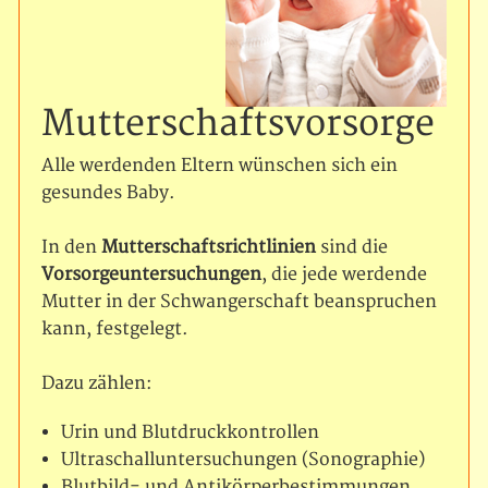
Die Praxis und das Team
Operationen
Intimchirurgie
Mutterschaftsvorsorge
Mutterschaftsvorsorge
Alle werdenden Eltern wünschen sich ein
gesundes Baby.
mpfängnisverhütung
In den
Mutterschaftsrichtlinien
sind die
Vorsorgeuntersuchungen
, die jede werdende
Mutter in der Schwangerschaft beanspruchen
kann, festgelegt.
Dazu zählen:
Urin und Blutdruckkontrollen
Ultraschalluntersuchungen (Sonographie)
Blutbild- und Antikörperbestimmungen