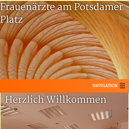
Frauenärzte am Potsdamer
Platz
Frauenärzte
am
NAVIGATION
Potsdamer
Herzlich Willkommen
Startseite
Platz
Termin buchen mit Doctolib
Unsere Leistungen
Ambulante