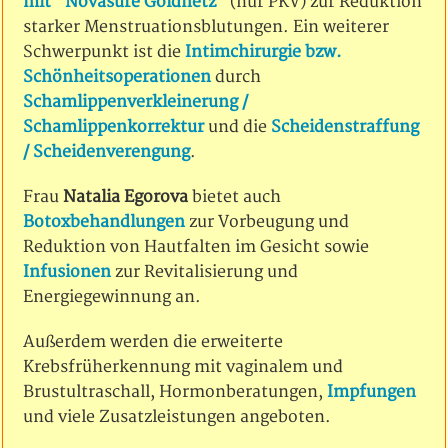
mit "Novasure Goldnetz"
(nur PKV) zur Reduktion
starker Menstruationsblutungen. Ein weiterer
Schwerpunkt ist die
Intimchirurgie bzw.
Schönheitsoperationen
durch
Schamlippenverkleinerung /
Schamlippenkorrektur
und die
Scheidenstraffung
/ Scheidenverengung
.
Frau
Natalia Egorova
bietet auch
Botoxbehandlungen
zur Vorbeugung und
Reduktion von Hautfalten im Gesicht sowie
Infusionen
zur Revitalisierung und
Energiegewinnung an.
Außerdem werden die erweiterte
Krebsfrüherkennung mit vaginalem und
Brustultraschall, Hormonberatungen,
Impfungen
und viele Zusatzleistungen angeboten.