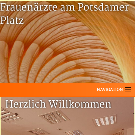
Frauenärzte am Potsdamer
Platz
Frauenärzte
am
NAVIGATION
Potsdamer
Herzlich Willkommen
Startseite
Platz
Termin buchen mit Doctolib
Unsere Leistungen
Ambulante