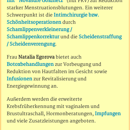
mit "Novasure Goldnetz"
(nur PKV) zur Reduktion
starker Menstruationsblutungen. Ein weiterer
Schwerpunkt ist die
Intimchirurgie bzw.
Schönheitsoperationen
durch
Schamlippenverkleinerung /
Schamlippenkorrektur
und die
Scheidenstraffung
/ Scheidenverengung
.
Frau
Natalia Egorova
bietet auch
Botoxbehandlungen
zur Vorbeugung und
Reduktion von Hautfalten im Gesicht sowie
Infusionen
zur Revitalisierung und
Energiegewinnung an.
Außerdem werden die erweiterte
Krebsfrüherkennung mit vaginalem und
Brustultraschall, Hormonberatungen,
Impfungen
und viele Zusatzleistungen angeboten.